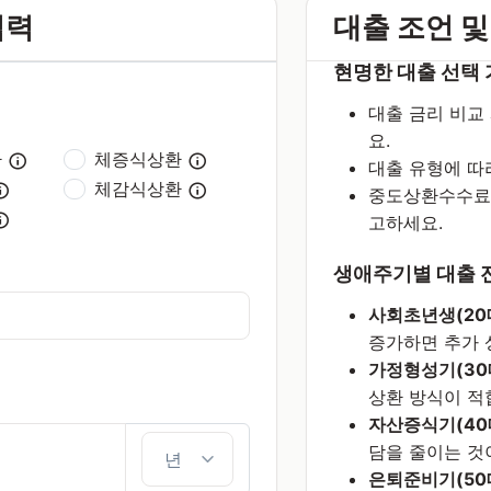
입력
대출 조언 및
현명한 대출 선택
대출 금리 비교
요.
환
체증식상환
대출 유형에 따
체감식상환
중도상환수수료는
고하세요.
생애주기별 대출 
사회초년생(20대
증가하면 추가 
가정형성기(30대
상환 방식이 적
자산증식기(40대
담을 줄이는 것
은퇴준비기(50대